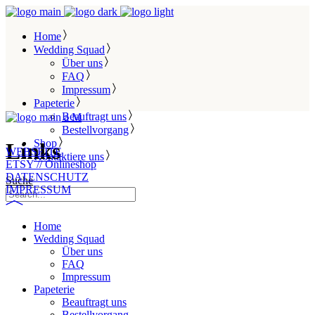
Home
Wedding Squad
Über uns
FAQ
Impressum
Papeterie
Beauftragt uns
Bestellvorgang
Shop
Links
WEBSEITE
Kontaktiere uns
ETSY // Onlineshop
DATENSCHUTZ
Suche
IMPRESSUM
Home
Wedding Squad
Über uns
FAQ
Impressum
Papeterie
Beauftragt uns
Bestellvorgang