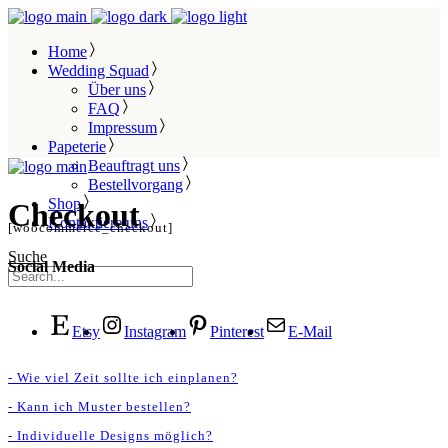
Home
Wedding Squad
Über uns
FAQ
Impressum
Papeterie
Beauftragt uns
Bestellvorgang
Shop
Checkout
Kontaktiere uns
[woocommerce_checkout]
Suche
Social Media
Etsy
Instagram
Pinterest
E-Mail
- Wie viel Zeit sollte ich einplanen?
- Kann ich Muster bestellen?
- Individuelle Designs möglich?