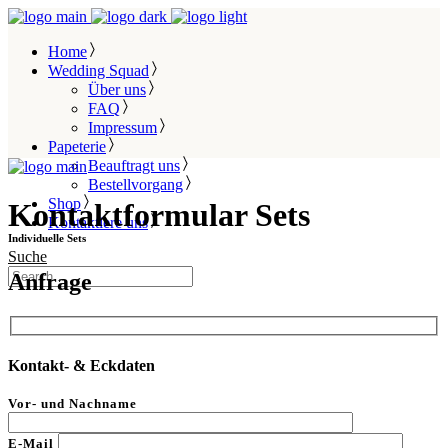
Home
Wedding Squad
Über uns
FAQ
Impressum
Papeterie
Beauftragt uns
Bestellvorgang
Shop
Kontaktformular Sets
Kontaktiere uns
Individuelle Sets
Suche
Anfrage
Kontakt- & Eckdaten
Vor- und Nachname
E-Mail