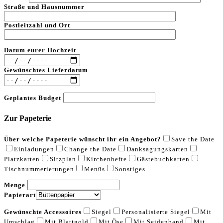
Straße und Hausnummer
Postleitzahl und Ort
Datum eurer Hochzeit
Gewünschtes Lieferdatum
Geplantes Budget
Zur Papeterie
Über welche Papeterie wünscht ihr ein Angebot?
Save the Date
Einladungen
Change the Date
Danksagungskarten
Platzkarten
Sitzplan
Kirchenhefte
Gästebuchkarten
Tischnummerierungen
Menüs
Sonstiges
Menge
Papierart
Gewünschte Accessoires
Siegel
Personalisierte Siegel
Mit
Umschlag
Mit Blattgold
Mit Öse
Mit Seidenband
Mit