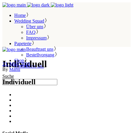
Home
Wedding Squad
Über uns
FAQ
Impressum
Papeterie
Beauftragt uns
Bestellvorgang
Shop
Individuell
23. März 2020
Kontaktiere uns
By
Manu
Suche
Individuell