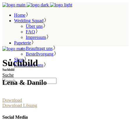
Home
Wedding Squad
Über uns
FAQ
Impressum
Papeterie
Beauftragt uns
Bestellvorgang
Shop
Suchbild
Kontaktiere uns
Suchbild
Suche
Lena & Danilo
Download
Download Lösung
Social Media