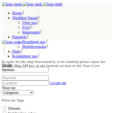
Home
Wedding Squad
Über uns
FAQ
Impressum
Papeterie
Beauftragt uns
Bestellvorgang
Shop
Kontaktiere uns
In order for the map functionality to be enabled please input the
Suche
Google Map API key in the General section of the Tiare Core
Options
Locate me
Near me
Filter by Tags
Dresses