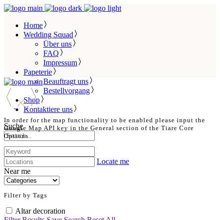
Home
Wedding Squad
Über uns
FAQ
Impressum
Papeterie
Beauftragt uns
Bestellvorgang
Shop
Kontaktiere uns
In order for the map functionality to be enabled please input the
Suche
Google Map API key in the General section of the Tiare Core
Options
Locate me
Near me
Filter by Tags
Altar decoration
Filter Results
Save Search
Reset All