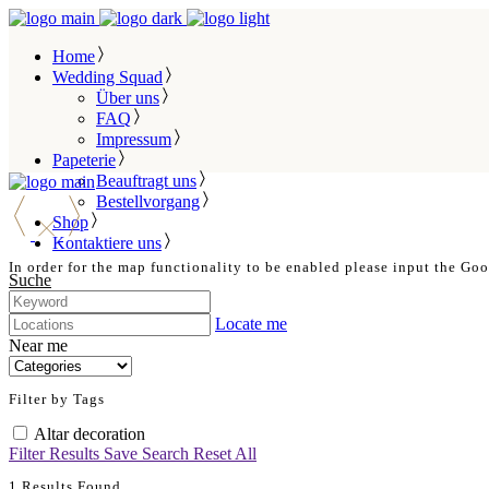
Home
Wedding Squad
Über uns
FAQ
Impressum
Papeterie
Beauftragt uns
Bestellvorgang
Shop
Kontaktiere uns
In order for the map functionality to be enabled please input the Go
Suche
Locate me
Near me
Filter by Tags
Altar decoration
Filter Results
Save Search
Reset All
1
Results Found