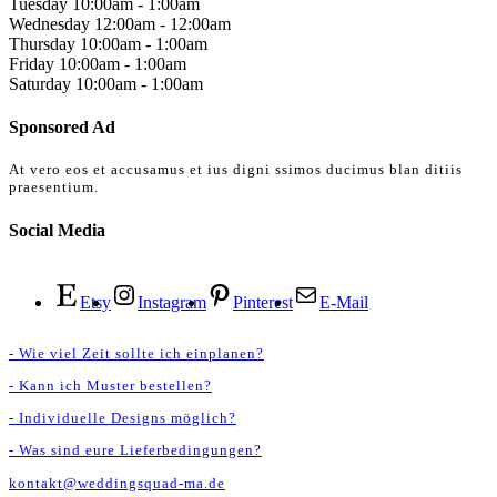
Tuesday
10:00am
-
1:00am
Wednesday
12:00am
-
12:00am
Thursday
10:00am
-
1:00am
Friday
10:00am
-
1:00am
Saturday
10:00am
-
1:00am
Sponsored Ad
At vero eos et accusamus et ius digni ssimos ducimus blan ditiis
praesentium.
Social Media
Etsy
Instagram
Pinterest
E-Mail
- Wie viel Zeit sollte ich einplanen?
- Kann ich Muster bestellen?
- Individuelle Designs möglich?
- Was sind eure Lieferbedingungen?
kontakt@weddingsquad-ma.de