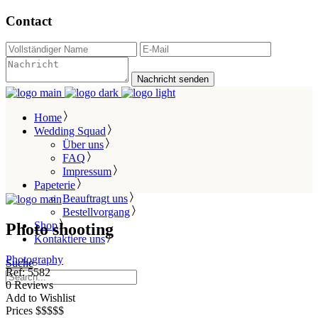
Contact
Nachricht senden
Home
Wedding Squad
Über uns
FAQ
Impressum
Papeterie
Beauftragt uns
Bestellvorgang
Shop
Photo shooting
Kontaktiere uns
Photography
Suche
Ref:
5582
0
Reviews
Add to Wishlist
Prices
$
$
$
$
$