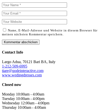
Name, E-Mail-Adresse und Website in diesem Browser für
meinen nächsten Kommentar speichern.
Contact Info
Largo Adua, 70121 Bari BA, Italy
1-212-509-6995
tiare@qodeinteractive.com
www.wedingdresses.com
Closed now
Monday
10:00am
-
4:00am
Tuesday
10:00am
-
4:00pm
Wednesday
12:00am
-
4:00pm
Thursday
10:00am
-
4:00am