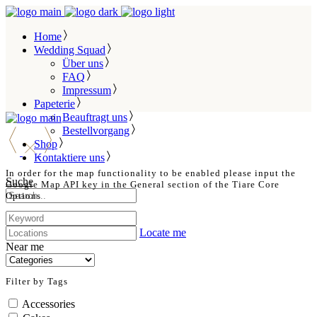
Home
Wedding Squad
Über uns
FAQ
Impressum
Papeterie
Beauftragt uns
Bestellvorgang
Shop
Kontaktiere uns
In order for the map functionality to be enabled please input the
Suche
Google Map API key in the General section of the Tiare Core
Options
Locate me
Near me
Filter by Tags
Accessories