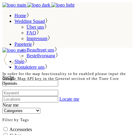
Home
Wedding Squad
Über uns
FAQ
Impressum
Papeterie
Beauftragt uns
Bestellvorgang
Shop
Kontaktiere uns
In order for the map functionality to be enabled please input the
Suche
Google Map API key in the General section of the Tiare Core
Options
Locate me
Near me
Filter by Tags
Accessories