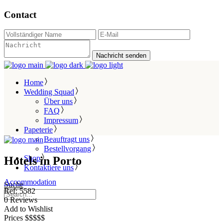
Contact
Nachricht senden
Home
Wedding Squad
Über uns
FAQ
Impressum
Papeterie
Beauftragt uns
Bestellvorgang
Shop
Hotels in Porto
Kontaktiere uns
Accommodation
Suche
Ref:
5582
0
Reviews
Add to Wishlist
Prices
$
$
$
$
$