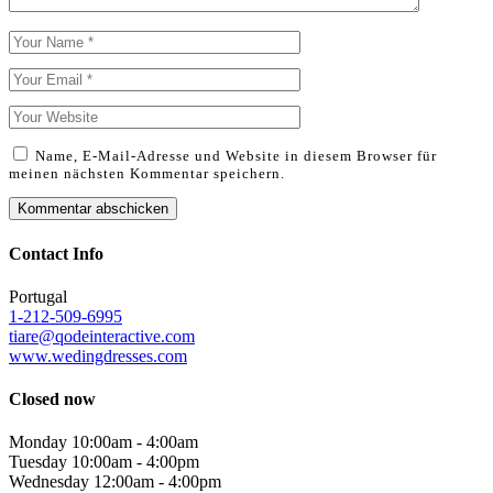
Name, E-Mail-Adresse und Website in diesem Browser für
meinen nächsten Kommentar speichern.
Contact Info
Portugal
1-212-509-6995
tiare@qodeinteractive.com
www.wedingdresses.com
Closed now
Monday
10:00am
-
4:00am
Tuesday
10:00am
-
4:00pm
Wednesday
12:00am
-
4:00pm